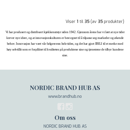
Viser
1
til
35
(av
35
produkter)
Vi har produsert og distribuert kjøkkenutstyr siden 1942. Gjennom årene har vi lært at nye tider
krever nye ideer, og at innovasjonskulturen er best egnet til å tilpasse seg markeder og økende
behov. Innovasjon har vært vår følgesvenn hele tiden, og det har gjort IBILI til et merke med
høy selvtillit som er forpliktet til kvaliteten på produktene sine og tjenestene de tilbyr kundene
sine.
NORDIC BRAND HUB AS
www.brandhub.no
Om oss
NORDIC BRAND HUB AS