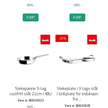
899,-
999,-
KJØP
KJØP
-25%
Stekepanne 5-lag
Stekeplate i 3-lags stål
rustfritt stål 22cm | IBILI
| Grillplate for induksjon
fra
...
Vare nr. IBI655022
Vare nr. IBI653638
999,-