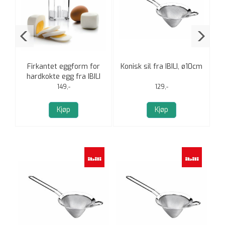
5cm
Firkantet eggform for
Konisk sil fra IBILI, ø10cm
I
hardkokte egg fra IBILI
149,-
129,-
Kjøp
Kjøp