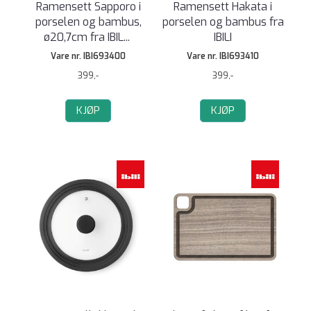
Ramensett Sapporo i
Ramensett Hakata i
porselen og bambus,
porselen og bambus fra
ø20,7cm fra IBIL
...
IBILI
Vare nr. IBI693400
Vare nr. IBI693410
399,-
399,-
KJØP
KJØP