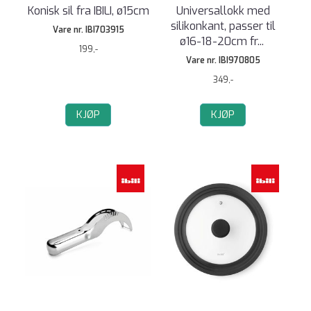
Konisk sil fra IBILI, ø15cm
Universallokk med
silikonkant, passer til
Vare nr. IBI703915
ø16-18-20cm fr
...
199,-
Vare nr. IBI970805
349,-
KJØP
KJØP