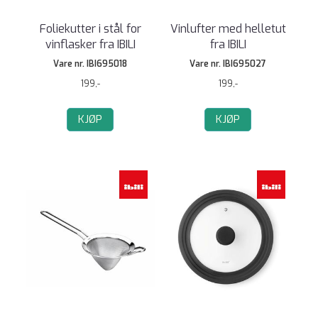
Foliekutter i stål for
Vinlufter med helletut
vinflasker fra IBILI
fra IBILI
Vare nr. IBI695018
Vare nr. IBI695027
199,-
199,-
KJØP
KJØP