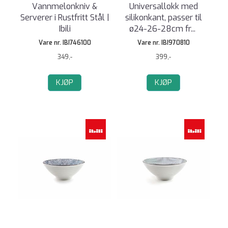
Vannmelonkniv &
Universallokk med
Serverer i Rustfritt Stål |
silikonkant, passer til
Ibili
ø24-26-28cm fr
...
Vare nr. IBI746100
Vare nr. IBI970810
349,-
399,-
KJØP
KJØP