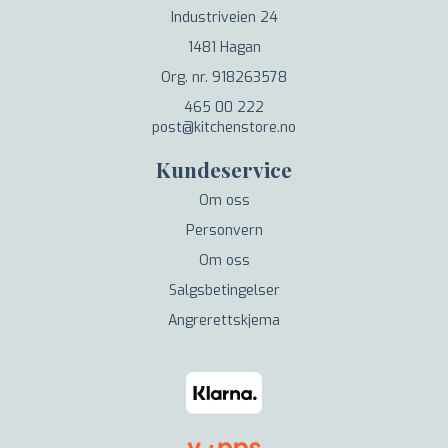
Industriveien 24
1481 Hagan
Org. nr. 918263578
465 00 222
post@kitchenstore.no
Kundeservice
Om oss
Personvern
Om oss
Salgsbetingelser
Angrerettskjema