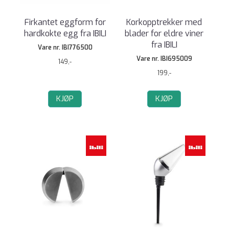
Firkantet eggform for
Korkopptrekker med
hardkokte egg fra IBILI
blader for eldre viner
fra IBILI
Vare nr. IBI776500
Vare nr. IBI695009
149,-
199,-
KJØP
KJØP