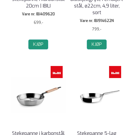
20cm | IBILI
stål, ø22cm, 4,9 liter,
sort
Vare nr. IBI409620
Vare nr. IBI914622N
699,-
799,-
KJØP
KJØP
Stekepanne i karbonstål
Stekepanne 5-lag