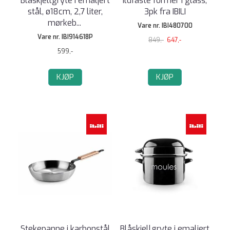
Blåskjellgryte i emaljert
Ildfaste former i glass,
stål, ø18cm, 2,7 liter,
3pk fra IBILI
mørkeb
...
Vare nr. IBI480700
Vare nr. IBI914618P
849,-
647,-
599,-
KJØP
KJØP
Stekepanne i karbonstål
Blåskjellgryte i emaljert