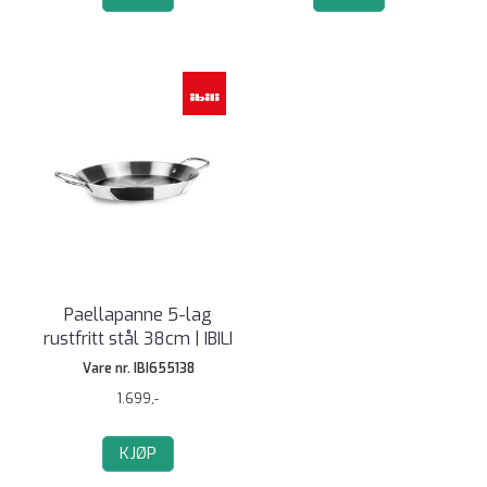
Paellapanne 5-lag
rustfritt stål 38cm | IBILI
Vare nr. IBI655138
1.699,-
KJØP