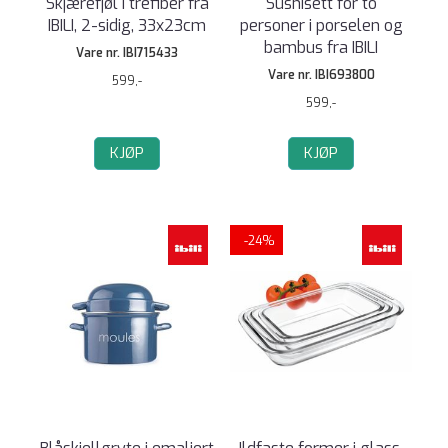
Skjærefjøl i trefiber fra
Sushisett for to
IBILI, 2-sidig, 33x23cm
personer i porselen og
bambus fra IBILI
Vare nr. IBI715433
Vare nr. IBI693800
599,-
599,-
KJØP
KJØP
-24%