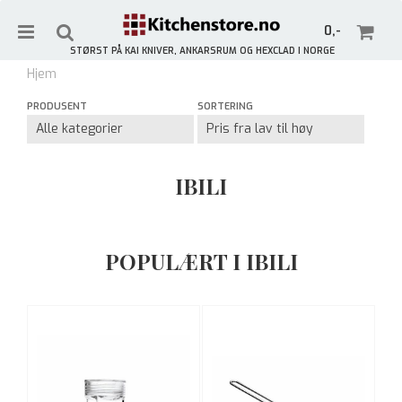
0,-
STØRST PÅ KAI KNIVER, ANKARSRUM OG HEXCLAD I NORGE
Hjem
Meld deg på vårt nyhetsbrev og få 10% rabatt!
PRODUSENT
SORTERING
Gjelder ikke allerede rabatterte varer.
Nullstill
IBILI
Trykk ENTER for å søke
POPULÆRT I IBILI