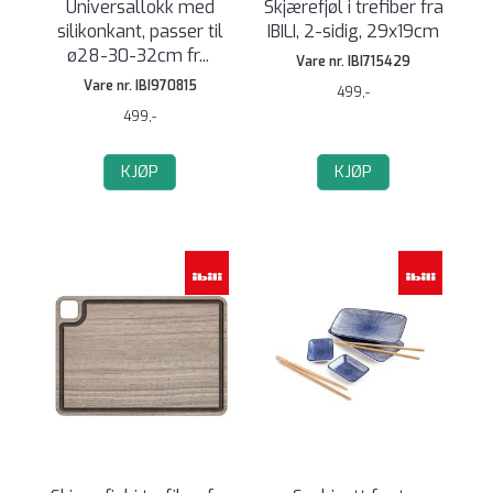
Universallokk med
Skjærefjøl i trefiber fra
silikonkant, passer til
IBILI, 2-sidig, 29x19cm
ø28-30-32cm fr
...
Vare nr. IBI715429
Vare nr. IBI970815
499,-
499,-
KJØP
KJØP