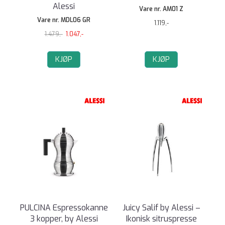
Alessi
Vare nr. AM01 Z
Vare nr. MDL06 GR
1.119,-
1.479,-
1.047,-
KJØP
KJØP
PULCINA Espressokanne
Juicy Salif by Alessi –
3 kopper, by Alessi
Ikonisk sitruspresse