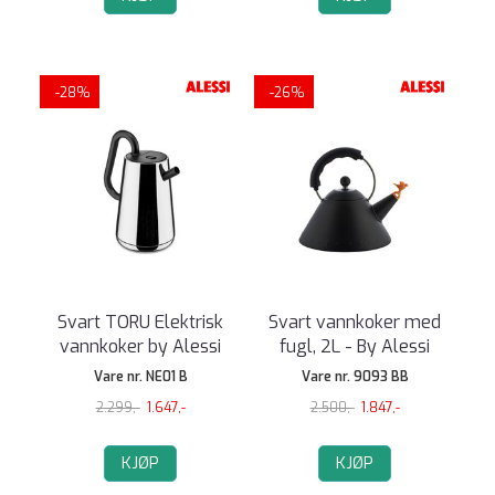
-28%
-26%
Svart TORU Elektrisk
Svart vannkoker med
vannkoker by Alessi
fugl, 2L - By Alessi
Vare nr. NE01 B
Vare nr. 9093 BB
2.299,-
1.647,-
2.500,-
1.847,-
KJØP
KJØP