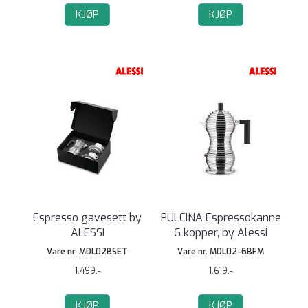
KJØP
KJØP
Espresso gavesett by
PULCINA Espressokanne
ALESSI
6 kopper, by Alessi
Vare nr. MDL02BSET
Vare nr. MDL02-6BFM
1.499,-
1.619,-
KJØP
KJØP