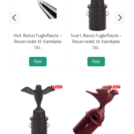
si
Hvit Alessi Fuglefløyte –
Svart Alessi Fuglefløyte –
P
Reservedel til Vannkjele
Reservedel til Vannkjele
130,-
130,-
Kjøp
Kjøp