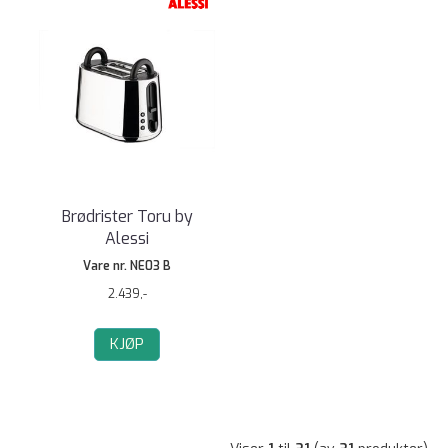
Brødrister Toru by
Alessi
Vare nr. NE03 B
2.439,-
KJØP