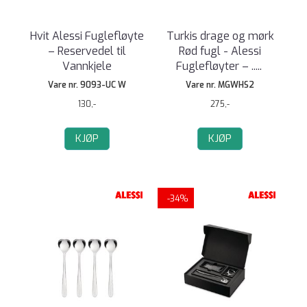
Hvit Alessi Fuglefløyte
Turkis drage og mørk
– Reservedel til
Rød fugl - Alessi
Vannkjele
Fuglefløyter – ..
...
Vare nr. 9093-UC W
Vare nr. MGWHS2
130,-
275,-
KJØP
KJØP
-34%