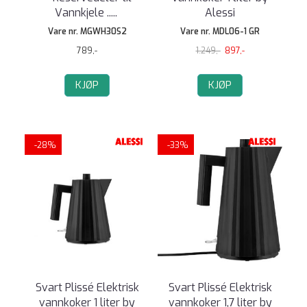
Vannkjele ..
...
Alessi
Vare nr. MGWH30S2
Vare nr. MDL06-1 GR
789,-
1.249,-
897,-
KJØP
KJØP
-28%
-33%
Svart Plissé Elektrisk
Svart Plissé Elektrisk
vannkoker 1 liter by
vannkoker 1,7 liter by