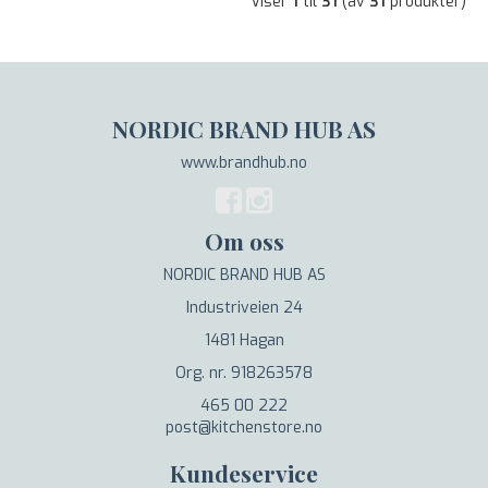
Viser
1
til
31
(av
31
produkter)
NORDIC BRAND HUB AS
www.brandhub.no
Om oss
NORDIC BRAND HUB AS
Industriveien 24
1481 Hagan
Org. nr. 918263578
465 00 222
post@kitchenstore.no
Kundeservice