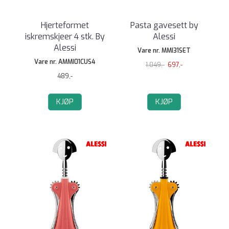
Hjerteformet
Pasta gavesett by
iskremskjeer 4 stk. By
Alessi
Alessi
Vare nr. MMI31SET
Vare nr. AMMI01CUS4
1.049,-
697,-
489,-
KJØP
KJØP