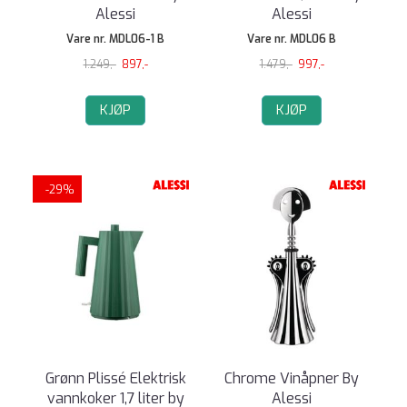
Alessi
Alessi
Vare nr. MDL06-1 B
Vare nr. MDL06 B
1.249,-
897,-
1.479,-
997,-
KJØP
KJØP
-29%
Grønn Plissé Elektrisk
Chrome Vinåpner By
vannkoker 1,7 liter by
Alessi