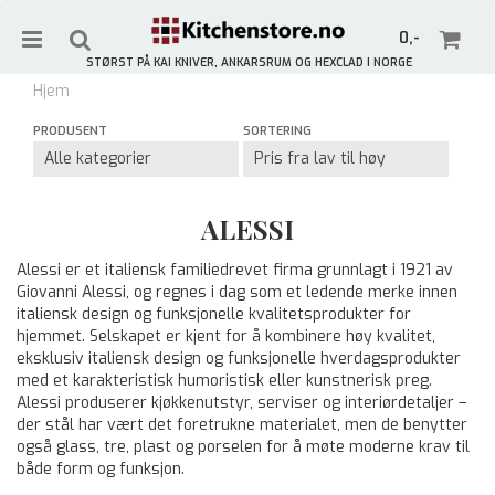
0,-
STØRST PÅ KAI KNIVER, ANKARSRUM OG HEXCLAD I NORGE
Hjem
Meld deg på vårt nyhetsbrev og få 10% rabatt!
PRODUSENT
SORTERING
Gjelder ikke allerede rabatterte varer.
Nullstill
ALESSI
Trykk ENTER for å søke
Alessi er et italiensk familiedrevet firma grunnlagt i 1921 av
Giovanni Alessi, og regnes i dag som et ledende merke innen
italiensk design og funksjonelle kvalitetsprodukter for
hjemmet. Selskapet er kjent for å kombinere høy kvalitet,
eksklusiv italiensk design og funksjonelle hverdagsprodukter
med et karakteristisk humoristisk eller kunstnerisk preg.
Alessi produserer kjøkkenutstyr, serviser og interiørdetaljer –
der stål har vært det foretrukne materialet, men de benytter
også glass, tre, plast og porselen for å møte moderne krav til
både form og funksjon.