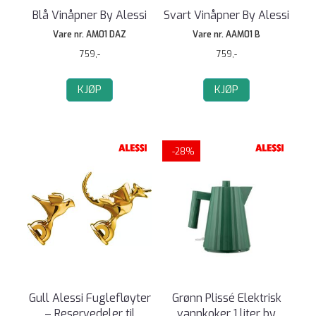
Blå Vinåpner By Alessi
Svart Vinåpner By Alessi
Vare nr. AM01 DAZ
Vare nr. AAM01 B
759,-
759,-
KJØP
KJØP
-28%
Gull Alessi Fuglefløyter
Grønn Plissé Elektrisk
– Reservedeler til
vannkoker 1 liter by