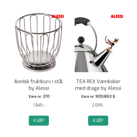
Ikonisk fruktkurv i stål
TEA REX Vannkoker
by Alessi
med drage by Alessi
Vare nr. 370
Vare nr. 9093REX B
1.849,-
2.099,-
KJØP
KJØP