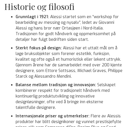
Historie og filosofi
Grunnlagt i 1921:
Alessi startet som en “workshop for
bearbeiding av messing og nysølv”, ledet av Giovanni
Alessi og hans bror nær Ortasjøen i Nord-Italia.
Tradisjonen for godt håndverk og oppmerksomhet på
detaljer har fulgt bedriften siden start.
Sterkt fokus på design:
Alessi har et uttalt mål om å
lage bruksobjekter som forener estetikk, funksjon,
kvalitet og ofte også et humoristisk eller lekent uttrykk.
Gjennom årene har de samarbeidet med over 200 kjente
designere, som Ettore Sottsass, Michael Graves, Philippe
Starck og Alessandro Mendini.
Balanse mellom tradisjon og innovasjon:
Selskapet
kombinerer respekt for tradisjonelt håndverk med
kontinuerlig produktutvikling og innovative
designløsninger, ofte ved å bringe inn eksterne
talentfulle designere.
Internasjonale priser og utmerkelser:
Flere av Alessis
produkter har blitt designikoner og vunnet prestisjefylte