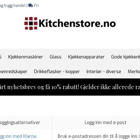
g trygg handel |
Fri
6
Kjøkkenmaskiner
Glass
Kjøkkenapparater
Gode kjøkken
kenredskaper
Drikkeflasker - kopper
Interiør - diverse
Merk
rt nyhetsbrev og få 10% rabatt! Gjelder ikke allerede ra
loggingsalternativer
Logg inn med e-post
gg inn med Klarna
Bruk e-postadressen din til å logge inn. 