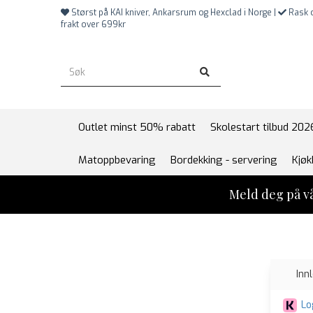
Størst på KAI kniver, Ankarsrum og Hexclad i Norge |
Rask o
frakt over 699kr
Outlet minst 50% rabatt
Skolestart tilbud 202
Matoppbevaring
Bordekking - servering
Kjøk
Meld deg på vå
Inn
Lo