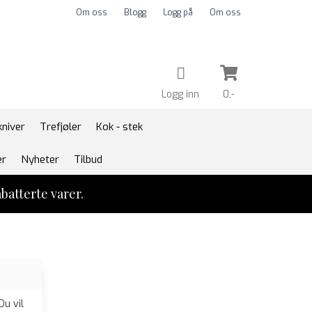
Om oss
Blogg
Logg på
Om oss
Logg inn
0,-
kniver
Trefjøler
Kok - stek
Nullstill
er
Nyheter
Tilbud
batterte varer.
Trykk ENTER for å søke
Du vil