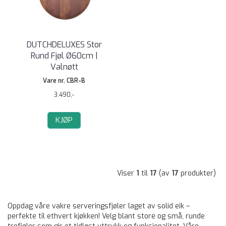
DUTCHDELUXES Stor
Rund Fjøl Ø60cm |
Valnøtt
Vare nr. CBR-B
3.490,-
KJØP
Viser
1
til
17
(av
17
produkter)
Oppdag våre vakre serveringsfjøler laget av solid eik –
perfekte til ethvert kjøkken! Velg blant store og små, runde