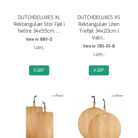
DUTCHDELUXES XL
DUTCHDELUXES XS
Rektangulær Stor Fjøl i
Rektangulær Liten
heltre 34x55cm,
...
Trefjøl 34x20cm |
Valn
...
Vare nr. BBV-Q
Vare nr. CBS-XS-B
1.499,-
1.499,-
KJØP
KJØP