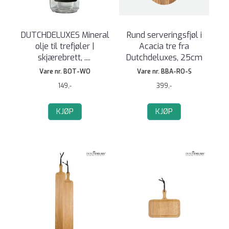
DUTCHDELUXES Mineral
Rund serveringsfjøl i
olje til trefjøler |
Acacia tre fra
skjærebrett, .
...
Dutchdeluxes, 25cm
Vare nr. BOT-WO
Vare nr. BBA-RO-S
149,-
399,-
KJØP
KJØP