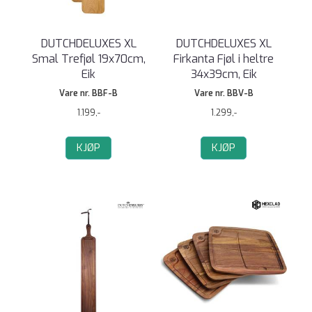
DUTCHDELUXES XL
DUTCHDELUXES XL
Smal Trefjøl 19x70cm,
Firkanta Fjøl i heltre
Eik
34x39cm, Eik
Vare nr. BBF-B
Vare nr. BBV-B
1.199,-
1.299,-
KJØP
KJØP