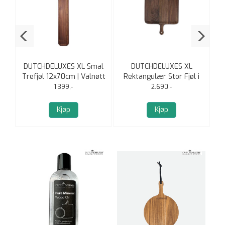
DUTCHDELUXES XL Smal
DUTCHDELUXES XL
D
jøl
Trefjøl 12x70cm | Valnøtt
Rektangulær Stor Fjøl i
heltre 34x55cm | Valnøtt
1.399,-
2.690,-
Kjøp
Kjøp