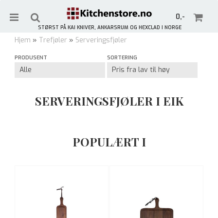
0,-
STØRST PÅ KAI KNIVER, ANKARSRUM OG HEXCLAD I NORGE
Hjem
»
Trefjøler
»
Serveringsfjøler
Meld deg på vårt nyhetsbrev og få 10% rabatt!
PRODUSENT
SORTERING
Gjelder ikke allerede rabatterte varer.
Nullstill
SERVERINGSFJØLER I EIK
Trykk ENTER for å søke
POPULÆRT I