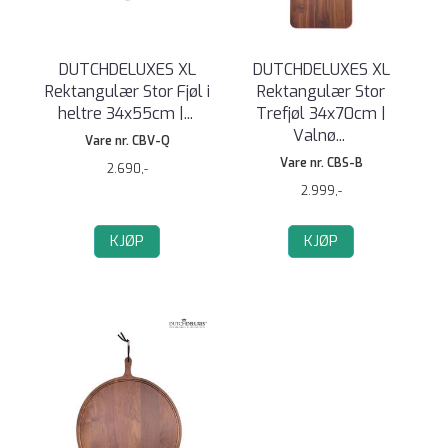
DUTCHDELUXES XL
DUTCHDELUXES XL
Rektangulær Stor Fjøl i
Rektangulær Stor
heltre 34x55cm |
...
Trefjøl 34x70cm |
Valnø
...
Vare nr. CBV-Q
Vare nr. CBS-B
2.690,-
2.999,-
KJØP
KJØP