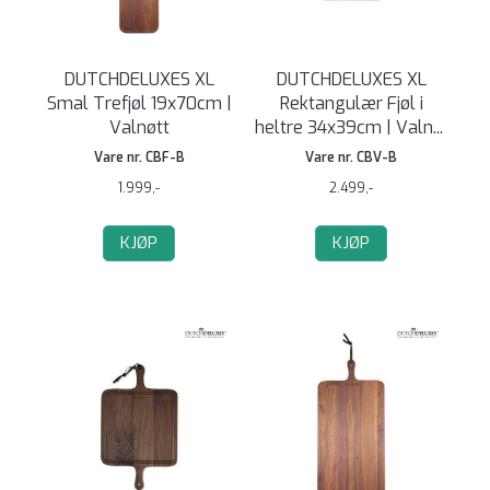
DUTCHDELUXES XL
DUTCHDELUXES XL
Smal Trefjøl 19x70cm |
Rektangulær Fjøl i
Valnøtt
heltre 34x39cm | Valn
...
Vare nr. CBF-B
Vare nr. CBV-B
1.999,-
2.499,-
KJØP
KJØP