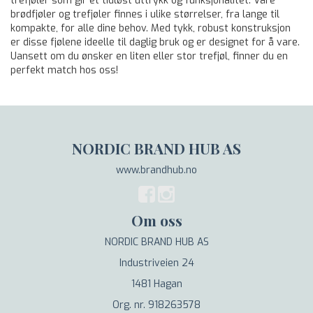
trefjøler som gir et tidløst uttrykk og funksjonalitet. Våre
brødfjøler og trefjøler finnes i ulike størrelser, fra lange til
kompakte, for alle dine behov. Med tykk, robust konstruksjon
er disse fjølene ideelle til daglig bruk og er designet for å vare.
Uansett om du ønsker en liten eller stor trefjøl, finner du en
perfekt match hos oss!
NORDIC BRAND HUB AS
www.brandhub.no
Om oss
NORDIC BRAND HUB AS
Industriveien 24
1481 Hagan
Org. nr. 918263578