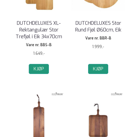
DUTCHDELUXES XL-
DUTCHDELUXES Stor
Rektangulær Stor
Rund Fjøl Ø60cm, Eik
Trefjøl i Eik 34x70cm
Vare nr. BBR-B
Vare nr. BBS-B
1.999,-
1.649,-
KJØP
KJØP