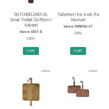
DUTCHDELUXES XL
Tallerken i tre. 4 stk. fra
Smal Trefjøl 12x70cm |
Hexclad
Valnøtt
Vare nr. KWBP04-ST
Vare nr. CBST-B
1.399,-
1.399,-
KJØP
KJØP