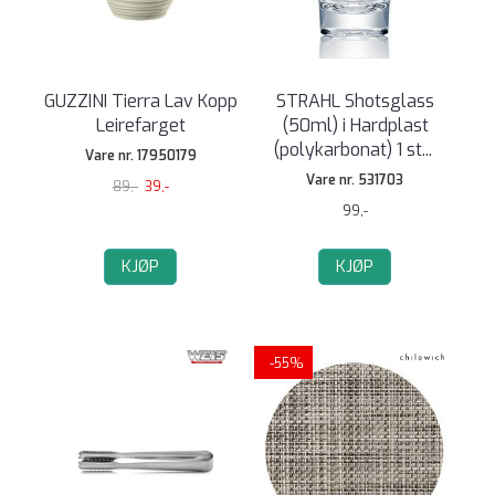
GUZZINI Tierra Lav Kopp
STRAHL Shotsglass
Leirefarget
(50ml) i Hardplast
(polykarbonat) 1 st
...
Vare nr. 17950179
Vare nr. 531703
89,-
39,-
99,-
KJØP
KJØP
-55%