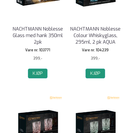
NACHTMANN Noblesse
NACHTMANN Noblesse
Glass med hank 350ml
Colour Whiskyglass,
2pk
295ml, 2 pk AQUA
Vare nr. 103771
Vare nr. 104239
399,-
399,-
KJØP
KJØP