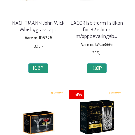
NACHTMANN John Wick
LACOR Isbitform i silikon
Whiskyglass 2pk
for 32 isbiter
m/oppbevaringsb
...
Vare nr. 106226
Vare nr. LAC63336
399,-
399,-
KJØP
KJØP
-51%