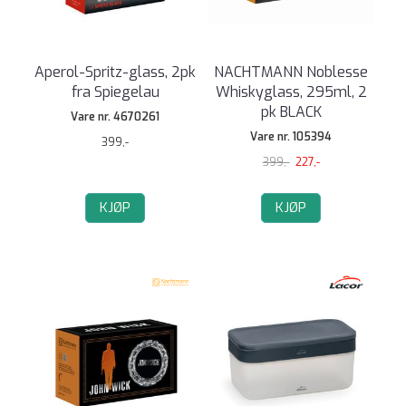
Aperol-Spritz-glass, 2pk
NACHTMANN Noblesse
fra Spiegelau
Whiskyglass, 295ml, 2
pk BLACK
Vare nr. 4670261
Vare nr. 105394
399,-
399,-
227,-
KJØP
KJØP