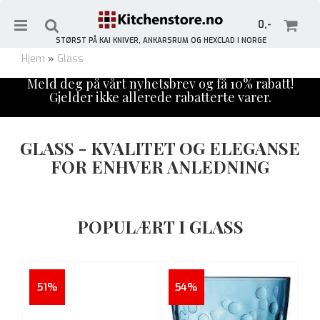
0,-
STØRST PÅ KAI KNIVER, ANKARSRUM OG HEXCLAD I NORGE
Hjem
»
Glass
Meld deg på vårt nyhetsbrev og få 10% rabatt!
Gjelder ikke allerede rabatterte varer.
Nullstill
GLASS - KVALITET OG ELEGANSE
Trykk ENTER for å søke
FOR ENHVER ANLEDNING
POPULÆRT I GLASS
51%
54%