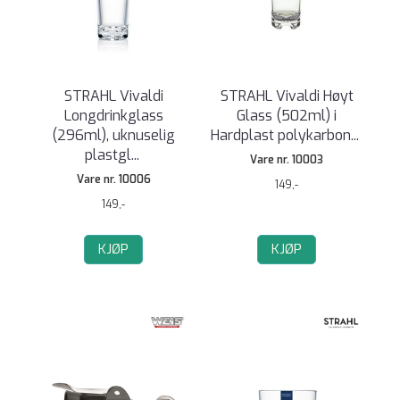
STRAHL Vivaldi
STRAHL Vivaldi Høyt
Longdrinkglass
Glass (502ml) i
(296ml), uknuselig
Hardplast polykarbon
...
plastgl
...
Vare nr. 10003
Vare nr. 10006
149,-
149,-
KJØP
KJØP