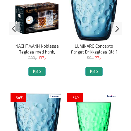
NACHTMANN Noblesse
LUMINARC Concepto
),
Teglass med hank,
Farget Drikkeglass Blå 1
250ml, 2pk
stk
399,-
197,-
59,-
27,-
Kjøp
Kjøp
-54%
-54%