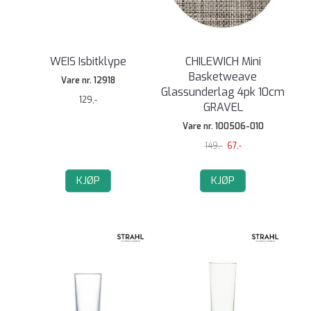
WEIS Isbitklype
CHILEWICH Mini
Basketweave
Vare nr. 12918
Glassunderlag 4pk 10cm
129,-
GRAVEL
Vare nr. 100506-010
149,-
67,-
KJØP
KJØP