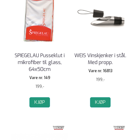
SPIEGELAU Pusseklut i
WEIS Vinskjenker i stål.
mikrofiber til glass,
Med propp.
64x50cm
Vare nr. 16813
Vare nr. 149
199,-
199,-
KJØP
KJØP