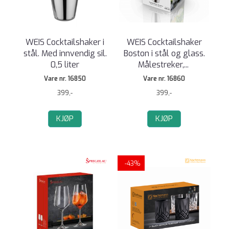
WEIS Cocktailshaker i
WEIS Cocktailshaker
stål. Med innvendig sil.
Boston i stål og glass.
0,5 liter
Målestreker,
...
Vare nr. 16850
Vare nr. 16860
399,-
399,-
KJØP
KJØP
-43%