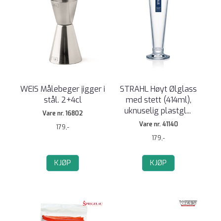
WEIS Målebeger jigger i
STRAHL Høyt Ølglass
stål. 2+4cl
med stett (414ml),
uknuselig plastgl
...
Vare nr. 16802
Vare nr. 41140
179,-
179,-
KJØP
KJØP