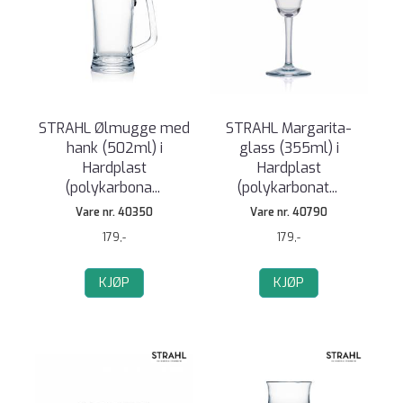
STRAHL Ølmugge med
STRAHL Margarita-
hank (502ml) i
glass (355ml) i
Hardplast
Hardplast
(polykarbona
...
(polykarbonat
...
Vare nr. 40350
Vare nr. 40790
179,-
179,-
KJØP
KJØP