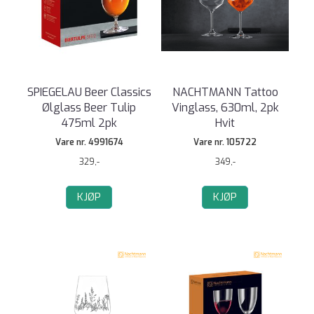
SPIEGELAU Beer Classics
NACHTMANN Tattoo
Ølglass Beer Tulip
Vinglass, 630ml, 2pk
475ml 2pk
Hvit
Vare nr. 4991674
Vare nr. 105722
329,-
349,-
KJØP
KJØP