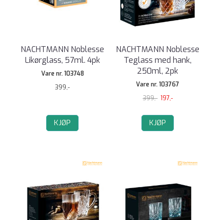
NACHTMANN Noblesse
NACHTMANN Noblesse
Likørglass, 57ml. 4pk
Teglass med hank,
250ml, 2pk
Vare nr. 103748
Vare nr. 103767
399,-
399,-
197,-
KJØP
KJØP