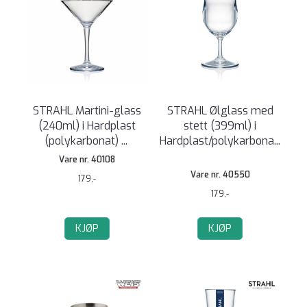
STRAHL Martini-glass
STRAHL Ølglass med
(240ml) i Hardplast
stett (399ml) i
(polykarbonat)
...
Hardplast/polykarbona
...
Vare nr. 40108
Vare nr. 40550
179,-
179,-
KJØP
KJØP