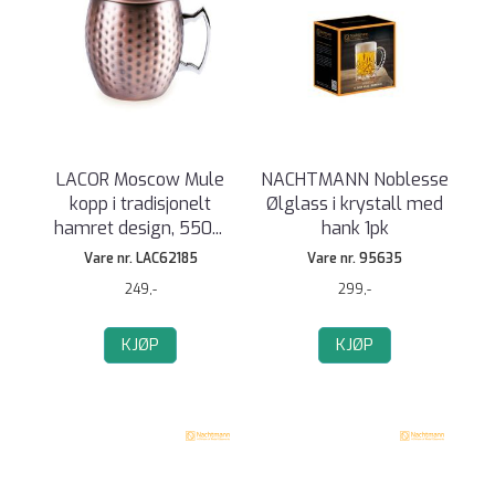
LACOR Moscow Mule
NACHTMANN Noblesse
kopp i tradisjonelt
Ølglass i krystall med
hamret design, 550
...
hank 1pk
Vare nr. LAC62185
Vare nr. 95635
249,-
299,-
KJØP
KJØP