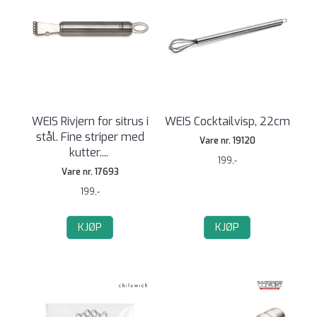
WEIS Rivjern for sitrus i
WEIS Cocktailvisp, 22cm
stål. Fine striper med
Vare nr. 19120
kutter.
...
199,-
Vare nr. 17693
199,-
KJØP
KJØP