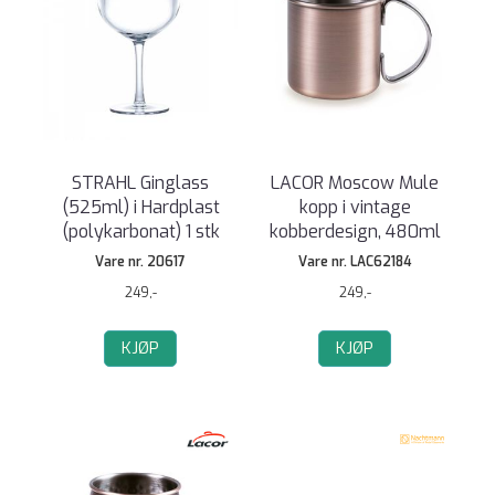
STRAHL Ginglass
LACOR Moscow Mule
(525ml) i Hardplast
kopp i vintage
(polykarbonat) 1 stk
kobberdesign, 480ml
Vare nr. 20617
Vare nr. LAC62184
249,-
249,-
KJØP
KJØP