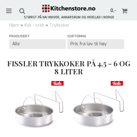
0,-
STØRST PÅ KAI KNIVER, ANKARSRUM OG HEXCLAD I NORGE
Hjem
»
Kok - stek
»
Trykkoker
Meld deg på vårt nyhetsbrev og få 10% rabatt!
PRODUSENT
SORTERING
Gjelder ikke allerede rabatterte varer.
Nullstill
FISSLER TRYKKOKER PÅ 4,5 - 6 OG
Trykk ENTER for å søke
8 LITER