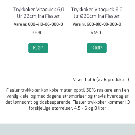
Trykkoker Vitaquick 6,0
Trykkoker Vitaquick 8,0
ltr 22cm fra Fissler
ltr Ø26cm fra Fissler
Vare nr. 600-410-06-000-0
Vare nr. 600-810-08-000-0
3.690,-
4.690,-
KJØP
KJØP
Viser
1
til
6
(av
6
produkter)
Fissler trykkoker kan koke maten opptil 50% raskere enn i en
vanlig kjele, og med dagens strømpriser og travle hverdag er
det lønnsomt og tidsbesparende. Fissler trykkoker kommer i 3
forskjellige størrelser. 4,5 - 6 og 8 liter