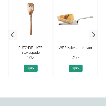
cm
DUTCHDELUXES
WEIS Kakespade, stor
L
Stekespade
p
199,-
249,-
Kjøp
Kjøp