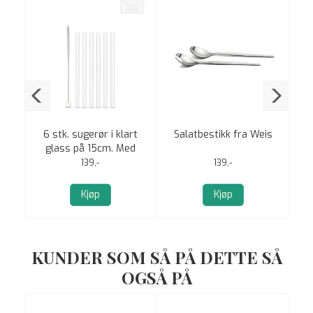
on
6 stk. sugerør i klart
Salatbestikk fra Weis
e,
glass på 15cm. Med
9cm
børste fra Weis
139,-
139,-
Kjøp
Kjøp
KUNDER SOM SÅ PÅ DETTE SÅ
OGSÅ PÅ