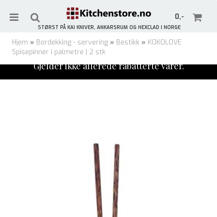
0,-
STØRST PÅ KAI KNIVER, ANKARSRUM OG HEXCLAD I NORGE
Hjem
»
Bordekking - servering
»
Bestikk
»
KOKOLOVE
Spisepinner i palmetre | 2 stk
Meld deg på vårt nyhetsbrev og få 10% rabatt!
Gjelder ikke allerede rabatterte varer.
Nullstill
Trykk ENTER for å søke